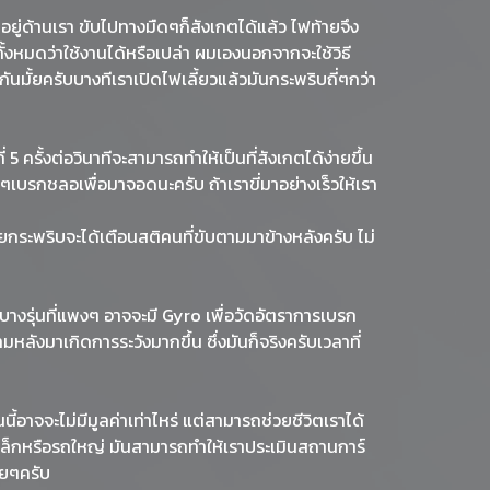
ู่ด้านเรา ขับไปทางมืดๆก็สังเกตได้แล้ว ไฟท้ายจึง
้งหมดว่าใช้งานได้หรือเปล่า ผมเองนอกจากจะใช้วิธี
มั้ยครับบางทีเราเปิดไฟเลี้ยวแล้วมันกระพริบถี่ๆกว่า
ครั้งต่อวินาทีจะสามารถทำให้เป็นที่สังเกตได้ง่ายขึ้น
ยๆเบรกชลอเพื่อมาจอดนะครับ ถ้าเราขี่มาอย่างเร็วให้เรา
กระพริบจะได้เตือนสติคนที่ขับตามมาข้างหลังครับ ไม่
บางรุ่นที่แพงๆ อาจจะมี Gyro เพื่อวัดอัตราการเบรก
ามหลังมาเกิดการระวังมากขึ้น ซึ่งมันก็จริงครับเวลาที่
ี้อาจจะไม่มีมูลค่าเท่าไหร่ แต่สามารถช่วยชีวิตเราได้
รถเล็กหรือรถใหญ่ มันสามารถทำให้เราประเมินสถานการ์
ายๆครับ