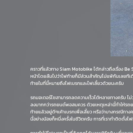
คราวที่แล้วทาง Siam Motobike ได้กล่าวถึงเรื่อง Be 
หน้าโดยลืมไปว่าไฟท้ายก็มีส่วนสำคัญไม่แพ้กันเลยทีเ
ท้ายในที่นี้หมายถึงไฟเบรกและไฟเลี้ยวด้วยนะครับ
รถมอเตอร์ไซสามารถลดความเร็วได้หลายทางครับ ไม่ว
ลงมากกว่ารถยนต์พอสมควร ด้วยเหตุเหล่านี้ทำให้รถยนต์
ท้ายแล้วอยู่ดีๆเค้าเบรกเพื่อเลี้ยว หรือว่าบางกรณีทา
นี้อย่างน้อยก็หนึ่งครั้งในชีวิตครับ การที่เราทำติดตั้ง
การทำให้ไฟเบรกเป็นที่สังเกตได้หลายวิธีครับ เดี๋ยวเร