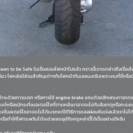
Seen to be Safe ในเรื่องของไฟหน้าไปแล้ว คราวนี้เราจะกล่าวถึงเรื่อ
ดียว ไฟหลังมีส่วนสำคัญเท่าๆกับไฟหน้ากันเลยนะครับเพราะคนที่ขี่หรื
่าจะด้วยการเบรก หรือการใช้ engine brake แถมด้วยลักษณะการทดเกี
หรือแม้กระทั่งมอเตอร์ไซที่ตามหลังมาอาจจะไม่ทันสังเกตุหรือกะระยะเร
งคนขี่มอเตอร์ไซอาจจะไม่ได้เบรกแต่ใช้วิธีการชลอผ่อนคันเร่งแล้วเราไม่ไ
ไฟหรือทำให้ไฟกระพริบได้จะช่วยลดอุบัติเหตุเหล่านี้ได้เป็นอย่างดีครับ
าจะอธิบายวิธีการคร่าวๆนะครับ