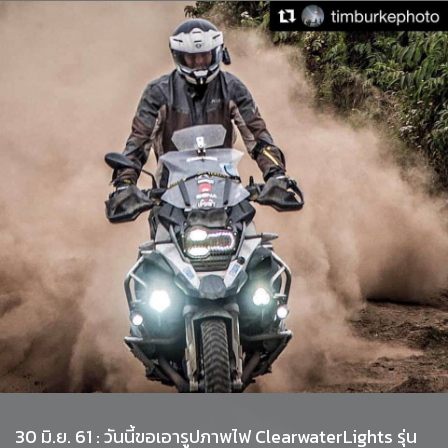
30 มิ.ย. 61 : วันนี้ขอเอารูปภาพไฟ ClearwaterLights รุ่น