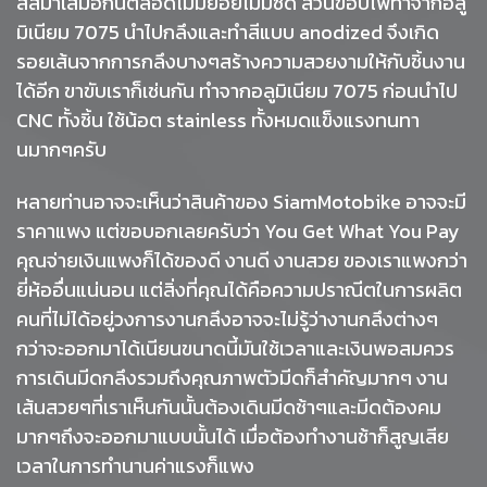
สีสม่ำเสมอกันตลอดไม่มีย้อยไม่มีซีด ส่วนขอบไฟทำจากอลู
มิเนียม 7075 นำไปกลึงและทำสีแบบ anodized จึงเกิด
รอยเส้นจากการกลึงบางๆสร้างความสวยงามให้กับชิ้นงาน
ได้อีก ขาขับเราก็เช่นกัน ทำจากอลูมิเนียม 7075 ก่อนนำไป
CNC ทั้งชิ้น ใช้น้อต stainless ทั้งหมดแข็งแรงทนทา
นมากๆครับ
หลายท่านอาจจะเห็นว่าสินค้าของ SiamMotobike อาจจะมี
ราคาแพง แต่ขอบอกเลยครับว่า You Get What You Pay
คุณจ่ายเงินแพงก็ได้ของดี งานดี งานสวย ของเราแพงกว่า
ยี่ห้ออื่นแน่นอน แต่สิ่งที่คุณได้คือความปราณีตในการผลิต
คนที่ไม่ได้อยู่วงการงานกลึงอาจจะไม่รู้ว่างานกลึงต่างๆ
กว่าจะออกมาได้เนียนขนาดนี้มันใช้เวลาและเงินพอสมควร
การเดินมีดกลึงรวมถึงคุณภาพตัวมีดก็สำคัญมากๆ งาน
เส้นสวยๆที่เราเห็นกันนั้นต้องเดินมีดช้าๆและมีดต้องคม
มากๆถึงจะออกมาแบบนั้นได้ เมื่อต้องทำงานช้าก็สูญเสีย
เวลาในการทำนานค่าแรงก็แพง