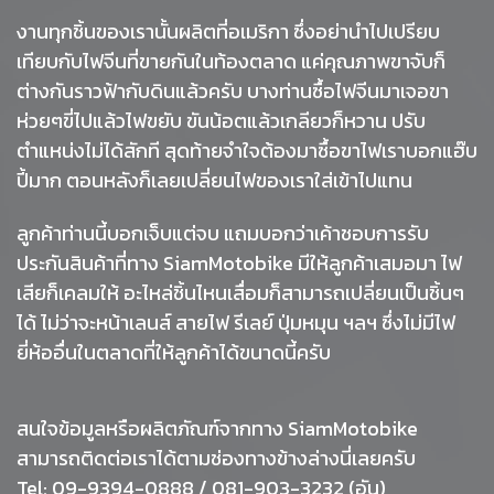
งานทุกชิ้นของเรานั้นผลิตที่อเมริกา ซึ่งอย่านำไปเปรียบ
เทียบกับไฟจีนที่ขายกันในท้องตลาด แค่คุณภาพขาจับก็
ต่างกันราวฟ้ากับดินแล้วครับ บางท่านซื้อไฟจีนมาเจอขา
ห่วยๆขี่ไปแล้วไฟขยับ ขันน้อตแล้วเกลียวก็หวาน ปรับ
ตำแหน่งไม่ได้สักที สุดท้ายจำใจต้องมาซื้อขาไฟเราบอกแฮ๊บ
ปี้มาก ตอนหลังก็เลยเปลี่ยนไฟของเราใส่เข้าไปแทน
ลูกค้าท่านนี้บอกเจ็บแต่จบ แถมบอกว่าเค้าชอบการรับ
ประกันสินค้าที่ทาง SiamMotobike มีให้ลูกค้าเสมอมา ไฟ
เสียก็เคลมให้ อะไหล่ชิ้นไหนเสื่อมก็สามารถเปลี่ยนเป็นชิ้นๆ
ได้ ไม่ว่าจะหน้าเลนส์ สายไฟ รีเลย์ ปุ่มหมุน ฯลฯ ซึ่งไม่มีไฟ
ยี่ห้ออื่นในตลาดที่ให้ลูกค้าได้ขนาดนี้ครับ
สนใจข้อมูลหรือผลิตภัณฑ์จากทาง SiamMotobike
สามารถติดต่อเราได้ตามช่องทางข้างล่างนี่เลยครับ
Tel: 09-9394-0888 / 081-903-3232 (อัน)