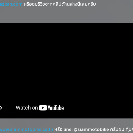
ezcan.com
หรือชมรีวิวจากคลิปด้านล่างนี่เลยครับ
www.siammotobike.co.th
หรือ line: @siammotobike ครับผม คุ้มก