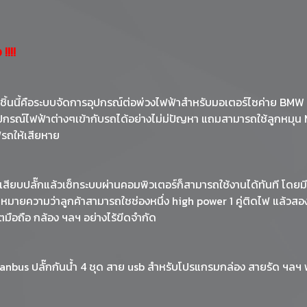
!!!!
ชิ้นนี้คือระบบจัดการอุปกรณ์ต่อพ่วงไฟฟ้าสำหรับมอเตอร์ไซค่าย BMW
กรณ์ไฟฟ้าต่างๆเข้ากับรถได้อย่างไม่ม่ปัญหา แถมสามารถใช้ลูกหมุน Mul
ฟรถให้เสียหาย
สียบปลั๊กแล้วเซ็ทระบบผ่านคอมพิวเตอร์ก็สามารถใช้งานได้ทันที โดยมี
กัน หมายความว่าลูกค้าสามารถใชช่องหนึ่ง high power 1 คู่ติดไฟ แล้วส
ตมือถือ กล้อง ฯลฯ อย่างไร้ขีดจำกัด
anbus ปลั๊กกันน้ำ 4 ชุด สาย usb สำหรับโปรแกรมกล่อง สายรัด ฯลฯ พร