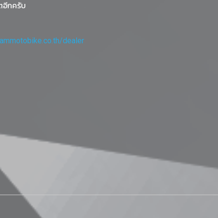
ตอีกครับ
iammotobike.co.th/dealer