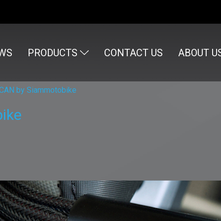
WS
PRODUCTS
CONTACT US
ABOUT U
CAN by Siammotobike
ike